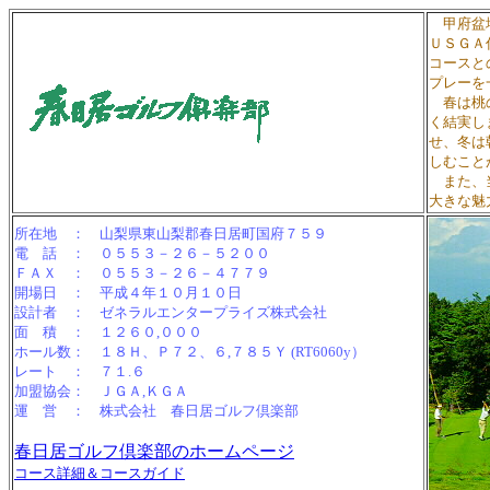
甲府盆地
ＵＳＧＡ
コースと
プレーを
春は桃の
く結実し
せ、冬は
しむこと
また、当
大きな魅
所在地 ： 山梨県東山梨郡春日居町国府７５９
電 話 ： ０５５３－２６－５２００
ＦＡＸ ： ０５５３－２６－４７７９
開場日 ： 平成４年１０月１０日
設計者 ： ゼネラルエンタープライズ株式会社
面 積 ： １２６０,０００
ホール数： １８Ｈ、Ｐ７２、６,７８５Ｙ (RT6060y）
レート ： ７１.６
加盟協会： ＪＧＡ,ＫＧＡ
運 営 ： 株式会社 春日居ゴルフ倶楽部
春日居ゴルフ倶楽部のホームページ
コース詳細＆コースガイド