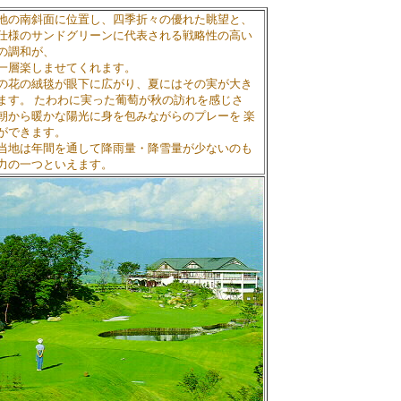
の南斜面に位置し、四季折々の優れた眺望と、
仕様のサンドグリーンに代表される戦略性の高い
の調和が、
一層楽しませてくれます。
花の絨毯が眼下に広がり、夏にはその実が大き
ます。 たわわに実った葡萄が秋の訪れを感じさ
朝から暖かな陽光に身を包みながらのプレーを 楽
ができます。
地は年間を通して降雨量・降雪量が少ないのも
力の一つといえます。